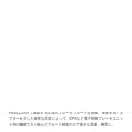
カーエアコンサービスステーション PS134PRO
。車のエアコンに関す
るさまざまな作業がこの1台で完結。中部地区導入１号機がここに、ハ
イブリッド車にも対応。
紹介動画はこちら
FB30は100Vで駆動する圧送式ブレーキフルード交換機。車種専用アダ
プターを介した確実な圧送によって、EPSなど電子制御ブレーキユニッ
ト内の繊細で入り組んだフルード経路のエア抜きも迅速、確実に。