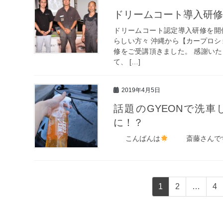
ドリームコート導入研修
ドリームコート認定導入研修を開
らしい方々 沖縄から【カープロシ
修をご受講頂きました。 感謝いた
て、 […]
2019年4月5日
話題のGYEONで洗
に！？
こんばんは
斎藤さんです
投
固
固
固
1
2
…
4
稿
定
定
定
ペ
ペ
ペ
ナ