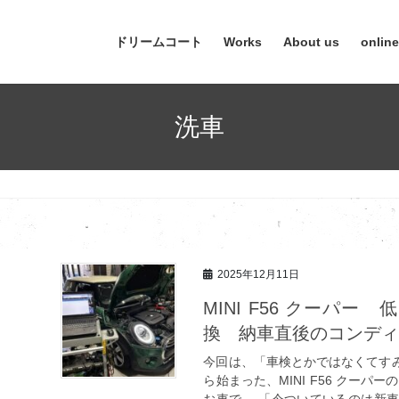
ドリームコート
Works
About us
onlin
洗車
2025年12月11日
MINI F56 クーパ
換 納車直後のコンデ
今回は、「車検とかではなくてす
ら始まった、MINI F56 クー
お車で、 「今ついているのは新