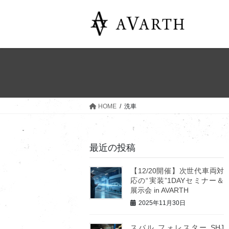
コ
ナ
ン
ビ
テ
ゲ
ン
ー
ツ
シ
へ
ョ
ス
ン
キ
に
ッ
移
HOME
洗車
プ
動
最近の投稿
【12/20開催】次世代車両対
応の“実装”1DAYセミナー＆
展示会 in AVARTH
2025年11月30日
スバル フォレスター SHJ