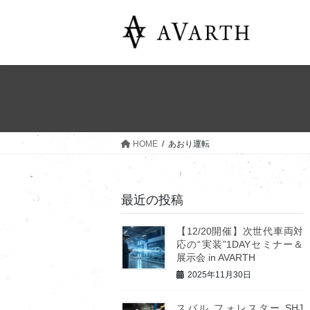
コ
ナ
ン
ビ
テ
ゲ
ン
ー
ツ
シ
へ
ョ
ス
ン
キ
に
ッ
移
HOME
あおり運転
プ
動
最近の投稿
【12/20開催】次世代車両対
応の“実装”1DAYセミナー＆
展示会 in AVARTH
2025年11月30日
スバル フォレスター SHJ