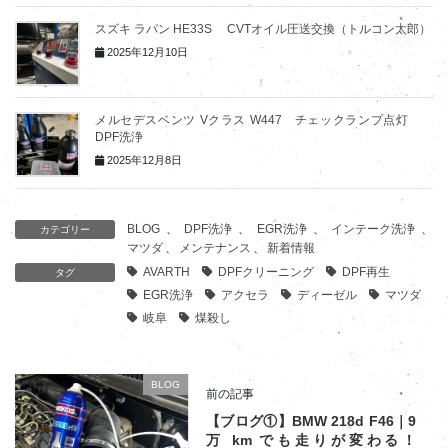
スズキ ラパン HE33S CVTオイル圧送交換（トルコン太郎）
2025年12月10日
メルセデスベンツ Vクラス W447 チェックランプ点灯
DPF洗浄
2025年12月8日
BLOG
、
DPF洗浄
、
EGR洗浄
、
インテーク洗浄
、
カテゴリー
マツダ
、
メンテナンス
、
新着情報
AVARTH
DPFクリーニング
DPF再生
タグ
EGR洗浄
アクセラ
ディーゼル
マツダ
岐阜
煤殺し
BLOG
前の記事
【ブログ①】BMW 218d F46｜9
万 km でも走りが変わる！