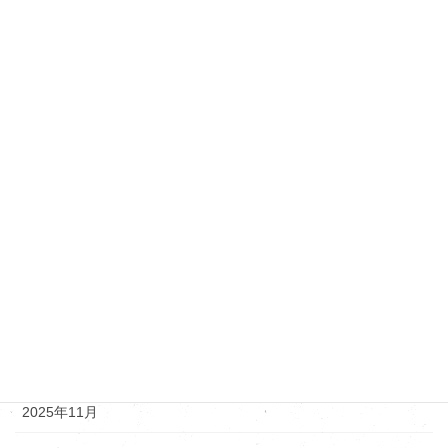
VW・アウディ・ポルシェ
その他メーカー
ダイハツ
トヨタ・レクサス
ニッサン
マツダ
新着情報
アーカイブ
2025年12月
2025年11月