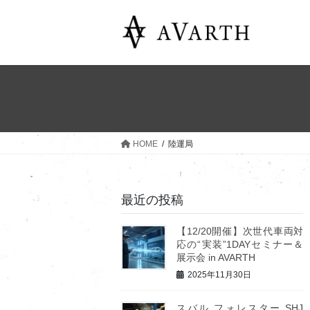
コ
ナ
ン
ビ
テ
ゲ
ン
ー
ツ
シ
へ
ョ
ス
ン
キ
に
ッ
移
HOME
陸運局
プ
動
最近の投稿
【12/20開催】次世代車両対
応の“実装”1DAYセミナー＆
展示会 in AVARTH
2025年11月30日
スバル フォレスター SHJ