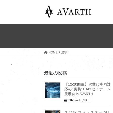
コ
ナ
ン
ビ
テ
ゲ
ン
ー
ツ
シ
へ
ョ
ス
ン
キ
に
ッ
移
HOME
漢字
プ
動
最近の投稿
【12/20開催】次世代車両対
応の“実装”1DAYセミナー＆
展示会 in AVARTH
2025年11月30日
スバル フォレスター SHJ