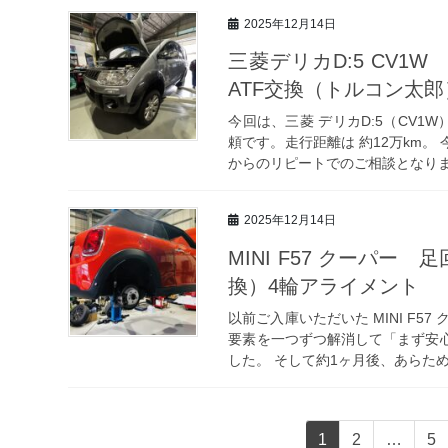
2025年12月14日
三菱デリカD:5 CV1
ATF交換（トルコン太
今回は、三菱 デリカD:5（CV1W
頼です。走行距離は 約12万km
からのリピートでのご相談となりま
2025年12月14日
MINI F57 クーパ
換）4輪アライメント
以前ご入庫いただいた MINI F5
要素を一つずつ解消して「まず安
した。 そして約1ヶ月後、あらため
投
固
固
固
1
2
…
5