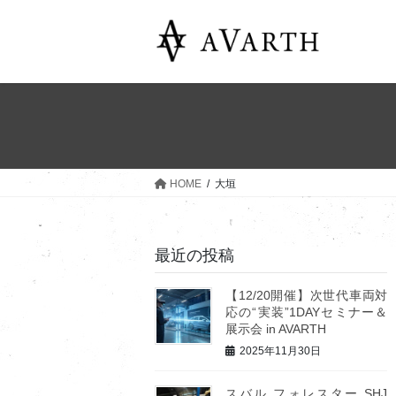
コ
ナ
ン
ビ
テ
ゲ
ン
ー
ツ
シ
へ
ョ
ス
ン
キ
に
ッ
移
HOME
大垣
プ
動
最近の投稿
【12/20開催】次世代車両対
応の“実装”1DAYセミナー＆
展示会 in AVARTH
2025年11月30日
スバル フォレスター SHJ