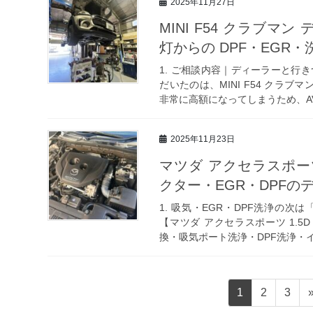
2025年11月27日
MINI F54 クラブ
灯からの DPF・EGR
1. ご相談内容｜ディーラーと行
だいたのは、MINI F54 クラブ
非常に高額になってしまうため、AV
2025年11月23日
マツダ アクセラスポーツ
クター・EGR・DPFの
1. 吸気・EGR・DPF洗浄の
【マツダ アクセラスポーツ 1.5D
換・吸気ポート洗浄・DPF洗浄・イン
投
固
固
固
1
2
3
定
定
定