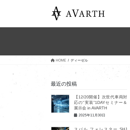
コ
ナ
ン
ビ
テ
ゲ
ン
ー
ツ
シ
へ
ョ
ス
ン
キ
に
ッ
移
HOME
ディーゼル
プ
動
最近の投稿
【12/20開催】次世代車両対
応の“実装”1DAYセミナー＆
展示会 in AVARTH
2025年11月30日
スバル フォレスター SHJ