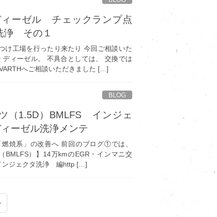
マン ディーゼル チェックランプ点
・洗浄 その１
きつけ工場を行ったり来たり 今回ご相談いた
マン ディーゼル。 不具合としては、 交換では
ARTHへご相談いただきました […]
BLOG
（1.5D）BMLFS インジェ
ディーゼル洗浄メンテ
次は「燃焼系」の改善へ 前回のブログ①では、
（BMLFS）】14万kmのEGR・インマニ交
ジェクタ洗浄 編http […]
»