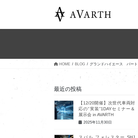
コ
ナ
ン
ビ
テ
ゲ
ン
ー
ツ
シ
へ
ョ
ス
ン
キ
に
ッ
移
HOME
BLOG
グランドハイエース パート
プ
動
最近の投稿
【12/20開催】次世代車両対
応の“実装”1DAYセミナー＆
展示会 in AVARTH
2025年11月30日
スバル フォレスター SHJ