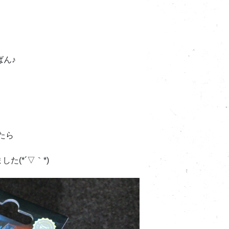
ばん♪
たら
た(*´▽｀*)