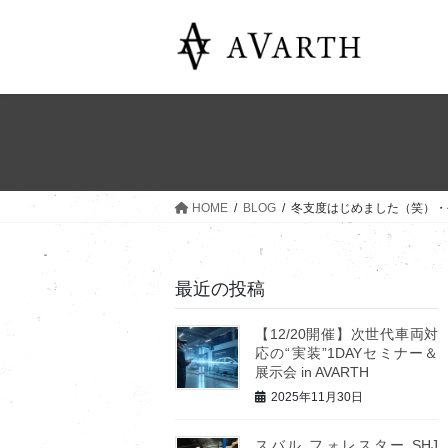
コ
ナ
ン
ビ
テ
ゲ
ン
ー
ツ
シ
へ
ョ
ス
ン
キ
に
ッ
移
HOME
BLOG
冬支度はじめました（笑）・
プ
動
最近の投稿
【12/20開催】次世代車両対
応の“実装”1DAYセミナー＆
展示会 in AVARTH
2025年11月30日
スバル フォレスター SHJ