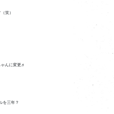
す（笑）
ちゃんに変更♬
ールを三年？