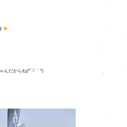
す
んだからね(*´▽｀*)