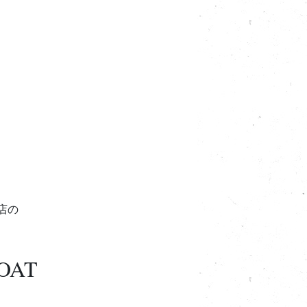
理店の
OAT