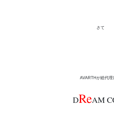
さて
AVARTHが総代
Re
D
AM C