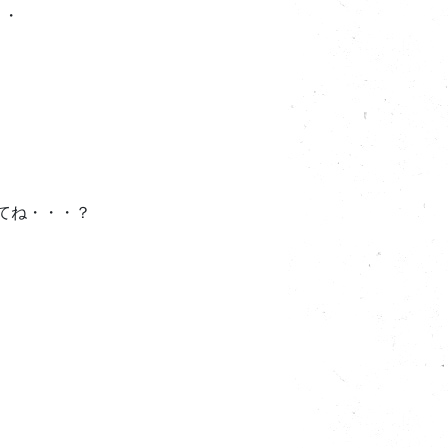
・・
てね・・・？