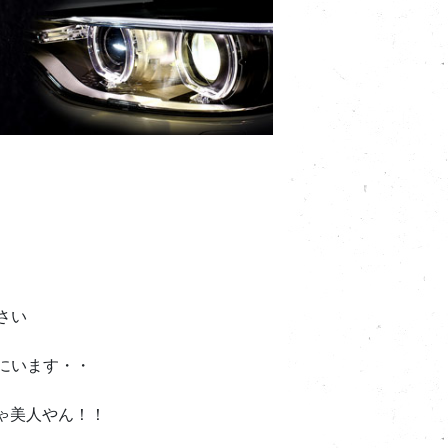
さい
にいます・・
ゃ美人やん！！