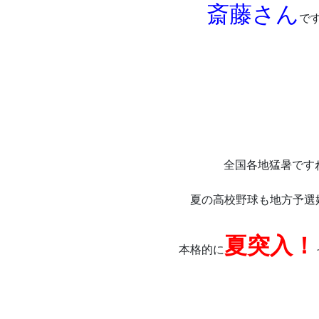
斎藤さん
で
全国各地猛暑です
夏の高校野球も地方予選
夏突入！
本格的に