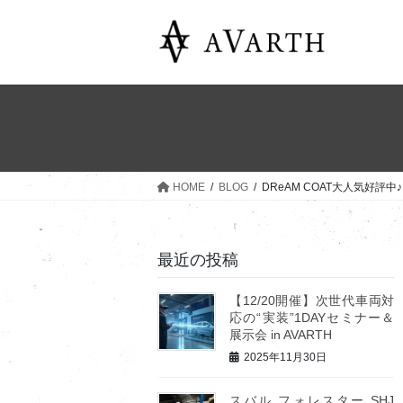
コ
ナ
ン
ビ
テ
ゲ
ン
ー
ツ
シ
へ
ョ
ス
ン
キ
に
ッ
移
HOME
BLOG
DReAM COAT大人気好評中♪
プ
動
最近の投稿
【12/20開催】次世代車両対
応の“実装”1DAYセミナー＆
展示会 in AVARTH
2025年11月30日
スバル フォレスター SHJ