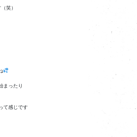
す（笑）
ね
始まったり
って感じです