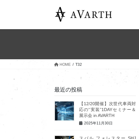
コ
ナ
ン
ビ
テ
ゲ
ン
ー
ツ
シ
へ
ョ
ス
ン
キ
に
ッ
移
HOME
T32
プ
動
最近の投稿
【12/20開催】次世代車両対
応の“実装”1DAYセミナー＆
展示会 in AVARTH
2025年11月30日
スバル フォレスター SHJ