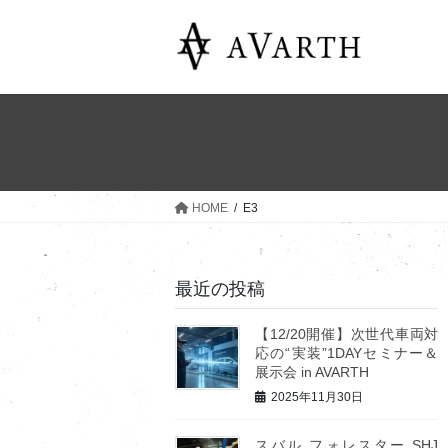
コ
ナ
ン
ビ
テ
ゲ
ン
ー
ツ
シ
へ
ョ
ス
ン
キ
に
ッ
移
HOME
E3
プ
動
最近の投稿
【12/20開催】次世代車両対
応の“実装”1DAYセミナー＆
展示会 in AVARTH
2025年11月30日
スバル フォレスター SHJ