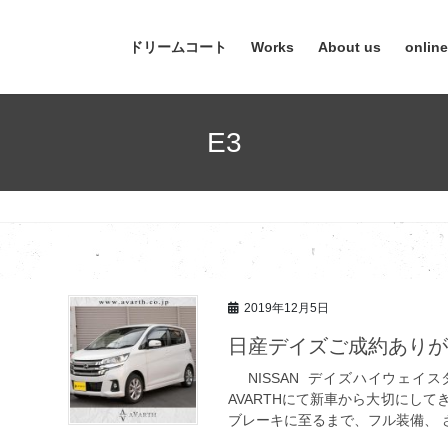
ドリームコート
Works
About us
onlin
E3
2019年12月5日
日産デイズご成約あり
NISSAN デイズハイウェ
AVARTHにて新車から大切にし
ブレーキに至るまで、フル装備、 さ