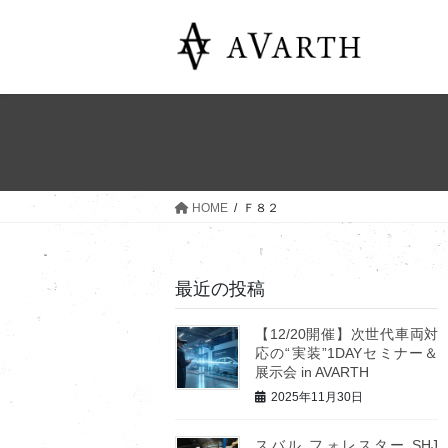
コ
ナ
ン
ビ
テ
ゲ
ン
ー
ツ
シ
へ
ョ
ス
ン
キ
に
ッ
移
HOME
Ｆ８２
プ
動
最近の投稿
【12/20開催】次世代車両対
応の“実装”1DAYセミナー＆
展示会 in AVARTH
2025年11月30日
スバル フォレスター SHJ