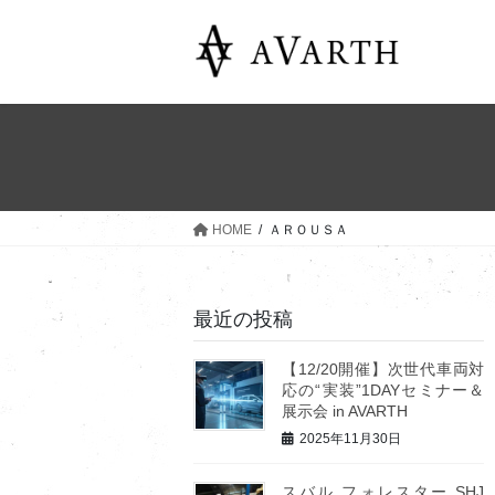
コ
ナ
ン
ビ
テ
ゲ
ン
ー
ツ
シ
へ
ョ
ス
ン
キ
に
ッ
移
HOME
ＡＲＯＵＳＡ
プ
動
最近の投稿
【12/20開催】次世代車両対
応の“実装”1DAYセミナー＆
展示会 in AVARTH
2025年11月30日
スバル フォレスター SHJ