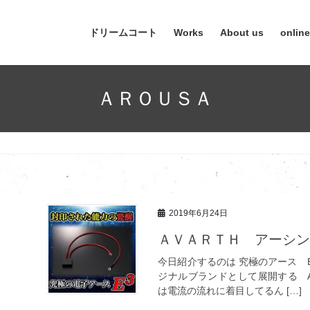
ドリームコート
Works
About us
onlin
ＡＲＯＵＳＡ
2019年6月24日
ＡＶＡＲＴＨ アーシ
今日紹介するのは 究極のアース E
ジナルブランドとして展開する A
は電流の流れに着目してるん […]