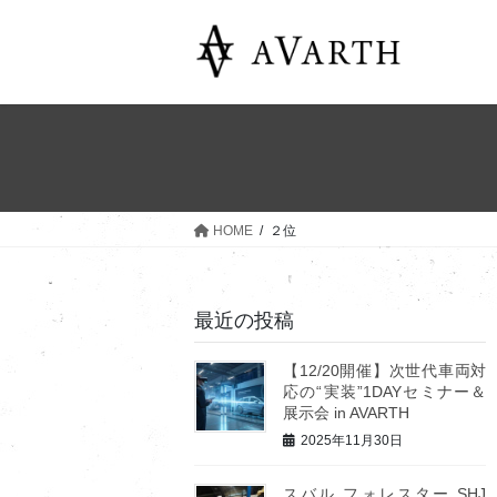
コ
ナ
ン
ビ
テ
ゲ
ン
ー
ツ
シ
へ
ョ
ス
ン
キ
に
ッ
移
HOME
２位
プ
動
最近の投稿
【12/20開催】次世代車両対
応の“実装”1DAYセミナー＆
展示会 in AVARTH
2025年11月30日
スバル フォレスター SHJ