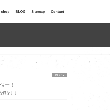
e shop
BLOG
Sitemap
Contact
BLOG
２位ー！
な […]