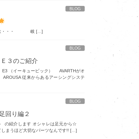
BLOG
は・・・ 岐 […]
BLOG
スＥ３のご紹介
E3 （イーキュービック） AVARTHがオ
AROUSA 従来からあるアーシングシステ
BLOG
 足回り編２
ル の紹介します オシャレは足元から☆
まうほど大切なパーツなんです!! […]