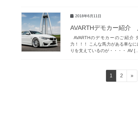
2018年6月11日
AVARTHデモカー紹介
AVARTHのデモカーのご紹介 
力！！！ こんな馬力がある車なに
りを支えているのが・・・・ AV […
投
固
固
1
2
»
稿
定
定
ペ
ペ
ナ
ー
ー
ビ
ジ
ジ
ゲ
ー
シ