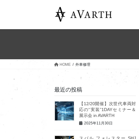
コ
ナ
ン
ビ
テ
ゲ
ン
ー
ツ
シ
へ
ョ
ス
ン
キ
に
ッ
移
HOME
外車修理
プ
動
最近の投稿
【12/20開催】次世代車両対
応の“実装”1DAYセミナー＆
展示会 in AVARTH
2025年11月30日
スバル フォレスター SHJ