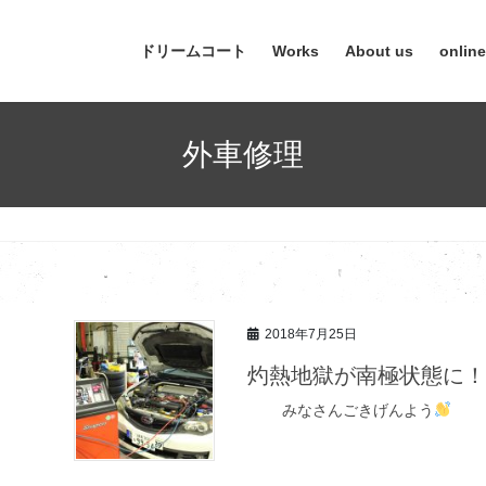
ドリームコート
Works
About us
onlin
外車修理
2018年7月25日
灼熱地獄が南極状態に
みなさんごきげんよう
毎