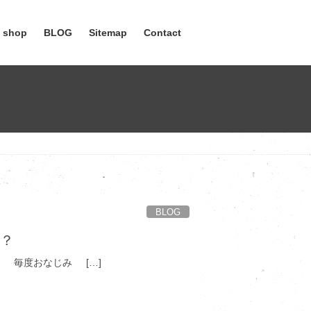
e shop
BLOG
Sitemap
Contact
BLOG
！？
度おなじみ […]