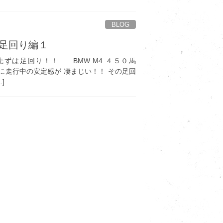
BLOG
 足回り編１
先ずは足回り！！ BMW M4 ４５０馬
に走行中の安定感が 凄まじい！！ その足回
]