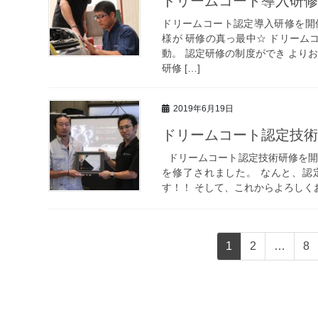
ドリームコート導入研修
ドリームコート認定導入研修を開
様が 研修の真っ最中☆ ドリーム
動。 認定研修の制度ができ より
研修 […]
2019年6月19日
ドリームコート認定技
ドリームコート認定技術研修を開
を修了されました。 なんと、認
す！！ そして、これからよろしくお
投
固
固
固
1
2
…
8
稿
定
定
定
ペ
ペ
ペ
ナ
ー
ー
ー
ビ