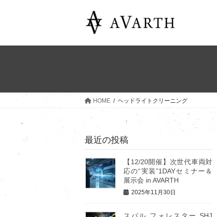
コ
ナ
ン
ビ
テ
ゲ
ン
ー
ツ
シ
へ
ョ
ス
ン
キ
に
ッ
移
HOME
ヘッドライトクリーニング
プ
動
最近の投稿
【12/20開催】次世代車両対
応の“実装”1DAYセミナー＆
展示会 in AVARTH
2025年11月30日
スバル フォレスター SHJ