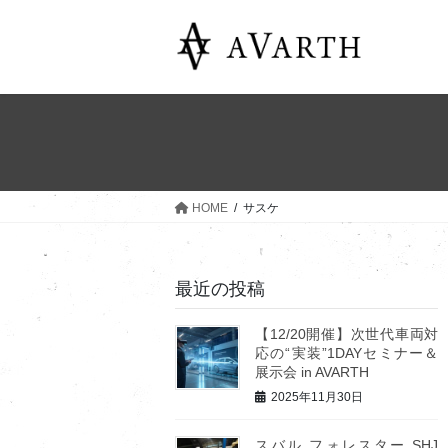
コ
ナ
ン
ビ
テ
ゲ
ン
ー
ツ
シ
へ
ョ
ス
ン
キ
に
ッ
移
HOME
サスケ
プ
動
最近の投稿
【12/20開催】次世代車両対
応の“実装”1DAYセミナー＆
展示会 in AVARTH
2025年11月30日
スバル フォレスター SHJ