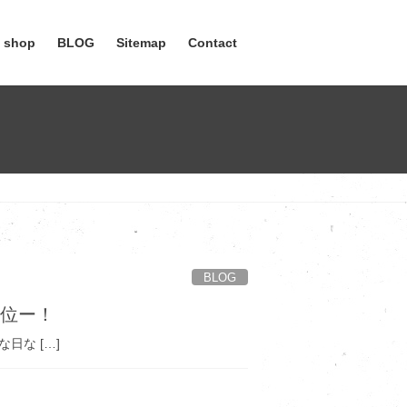
e shop
BLOG
Sitemap
Contact
BLOG
２位ー！
な […]