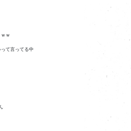
よｗｗ
いって言ってる中
ん