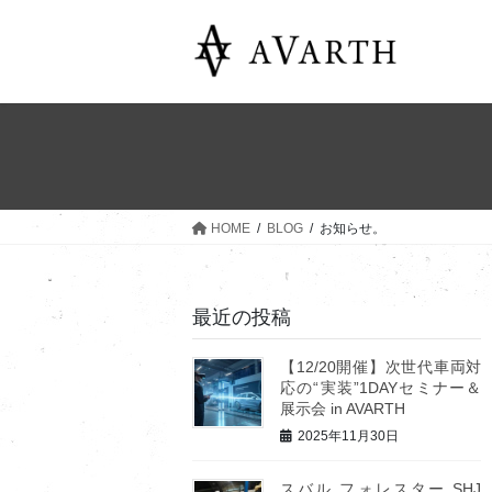
コ
ナ
ン
ビ
テ
ゲ
ン
ー
ツ
シ
へ
ョ
ス
ン
キ
に
ッ
移
HOME
BLOG
お知らせ。
プ
動
最近の投稿
【12/20開催】次世代車両対
応の“実装”1DAYセミナー＆
展示会 in AVARTH
2025年11月30日
スバル フォレスター SHJ