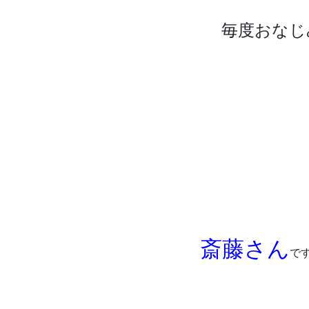
毎度おなじ
斎藤さん
で