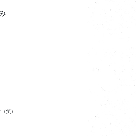
み
す（笑）